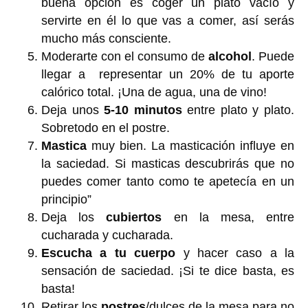
buena opción es coger un plato vacío y
servirte en él lo que vas a comer, así serás
mucho más consciente.
Moderarte con el consumo de
alcohol
. Puede
llegar a representar un 20% de tu aporte
calórico total. ¡Una de agua, una de vino!
Deja unos
5-10 minutos
entre plato y plato.
Sobretodo en el postre.
Mastica
muy bien. La masticación influye en
la saciedad. Si masticas descubrirás que no
puedes comer tanto como te apetecía en un
principio”
Deja los
cubiertos
en la mesa, entre
cucharada y cucharada.
Escucha a tu cuerpo
y hacer caso a la
sensación de saciedad. ¡Si te dice basta, es
basta!
Retirar los
postres
/dulces de la mesa para no