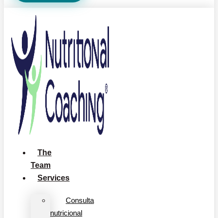
The
Team
Services
Consulta
nutricional