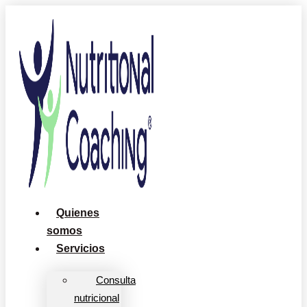
Ir
al
contenido
Quienes
somos
Servicios
Consulta
nutricional